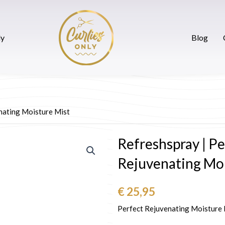
ak maken
CurliesOnly
Blog
Contact
ly
Blog
nating Moisture Mist
Refreshspray | Pe
Rejuvenating Moi
€
25,95
Perfect Rejuvenating Moisture Mi