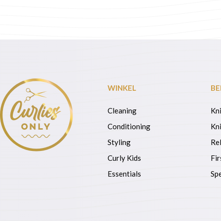
WINKEL
BE
Cleaning
Kn
Conditioning
Kni
Styling
Re
Curly Kids
Fir
Essentials
Spe