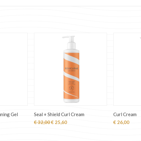
ining Gel
Seal + Shield Curl Cream
Curl Cream
jke
ge
Oorspronkelijke
Huidige
€
32,00
€
25,60
€
26,00
prijs
prijs
was:
is:
60.
€ 32,00.
€ 25,60.