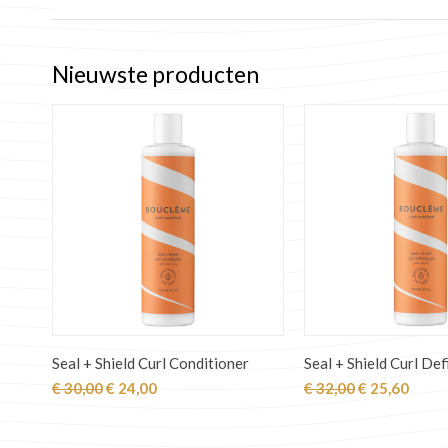
Nieuwste producten
Seal + Shield Curl Conditioner
Seal + Shield Curl Def
Oorspronkelijke
Huidige
Oorspronkeli
Huidi
€
30,00
€
24,00
€
32,00
€
25,60
prijs
prijs
prijs
prijs
was:
is:
was:
is:
€ 30,00.
€ 24,00.
€ 32,00.
€ 25,