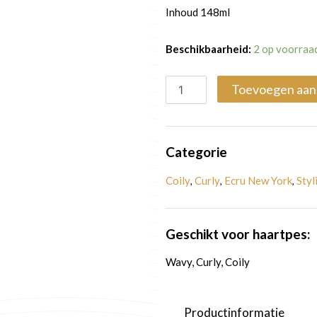
Inhoud 148ml
Refreshspray
Beschikbaarheid:
2 op voorraa
|
Perfect
Toevoegen aan
Rejuvenating
Moisture
Mist
aantal
Categorie
Coily
Curly
Ecru New York
Styl
,
,
,
Geschikt voor haartpes:
Wavy, Curly, Coily
Productinformatie