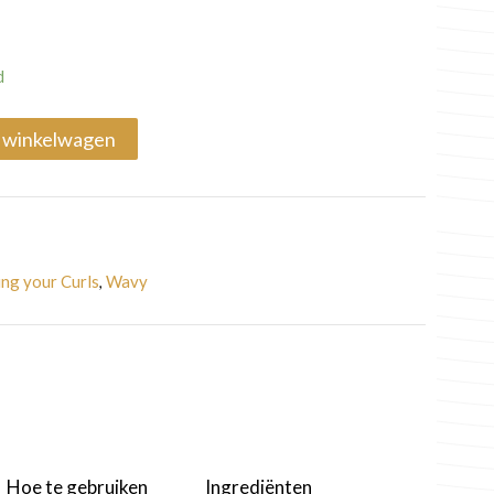
d
 winkelwagen
ing your Curls
Wavy
,
Hoe te gebruiken
Ingrediënten