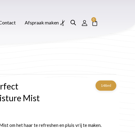
0
Winkelwagen
Afspraak maken
0
Winkelwagen
Contact
Afspraak maken
rfect
148ml
sture Mist
st om het haar te refreshen en pluis vrij te maken.