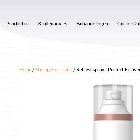
Ga
naar
Producten
Krullenadvies
Behandelingen
Afspra
de
Producten
Krullenadvies
Behandelingen
CurliesOn
inhoud
Home
/
Styling your Curls
/ Refreshspray | Perfect Rejuve