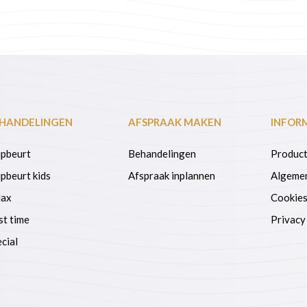
HANDELINGEN
AFSPRAAK MAKEN
INFOR
ipbeurt
Behandelingen
Product
pbeurt kids
Afspraak inplannen
Algeme
lax
Cookie
st time
Privacy
cial