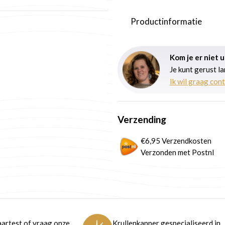
Productinformatie
Kom je er niet 
Je kunt gerust l
Ik wil graag con
Verzending
€6,95 Verzendkosten
Verzonden met Postnl
artest of vraag onze
Krullenkapper gespecialiseerd in