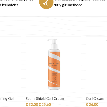
 kruladvies.
curly girl methode.
ining Gel
Seal + Shield Curl Cream
Curl Cream
jke
ge
Oorspronkelijke
Huidige
€
32,00
€
25,60
€
26,00