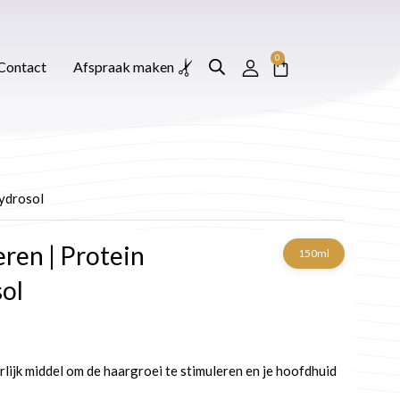
0
Winkelwagen
Afspraak maken
0
Winkelwagen
Contact
Afspraak maken
ydrosol
ren | Protein
150ml
ol
ijke
ge
lijk middel om de haargroei te stimuleren en je hoofdhuid
6.