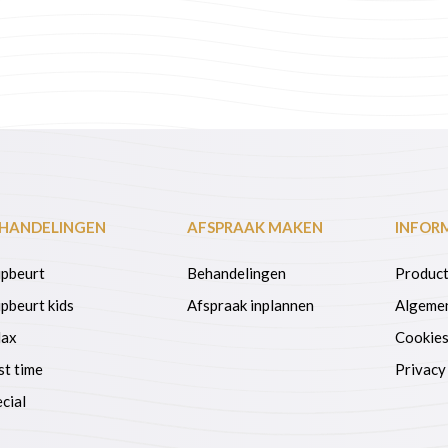
prijs
prijs
was:
is:
60.
€ 32,00.
€ 25,60.
HANDELINGEN
AFSPRAAK MAKEN
INFOR
ipbeurt
Behandelingen
Product
pbeurt kids
Afspraak inplannen
Algeme
lax
Cookie
st time
Privacy
cial