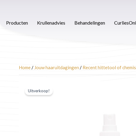
Ga
naar
Producten
Krullenadvies
Behandelingen
Afspra
de
Producten
Krullenadvies
Behandelingen
CurliesOn
inhoud
Home
/
Jouw haaruitdagingen
/
Recent hittetool of chemis
Uitverkoop!