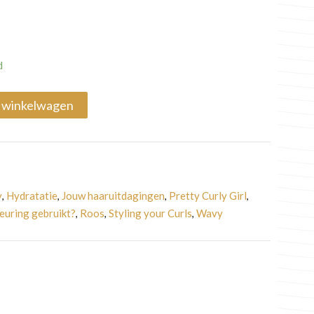
d
 winkelwagen
y
Hydratatie
Jouw haaruitdagingen
Pretty Curly Girl
,
,
,
,
leuring gebruikt?
Roos
Styling your Curls
Wavy
,
,
,