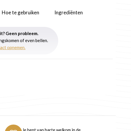
Hoe te gebruiken
Ingrediënten
uit? Geen probleem.
angskomen of even bellen.
tact opnemen.
Je bent van harte welkom in de