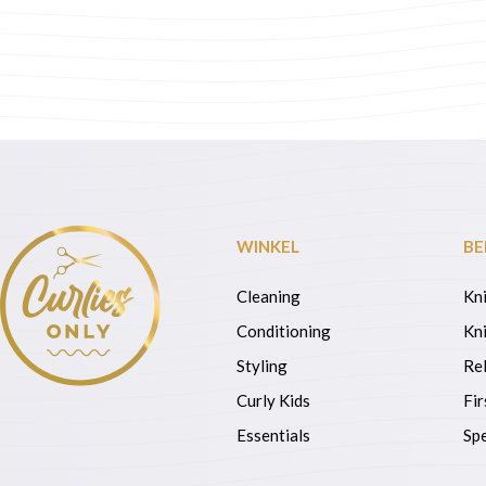
prijs
prijs
prijs
prijs
was:
is:
was:
is:
€ 30,00.
€ 24,00.
€ 32,00.
€ 25,
WINKEL
BE
Cleaning
Kn
Conditioning
Kni
Styling
Re
Curly Kids
Fir
Essentials
Spe