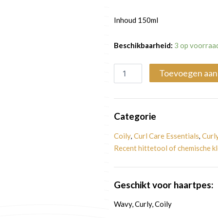
Inhoud 150ml
Haargroei
Beschikbaarheid:
3 op voorraa
stimuleren
|
Toevoegen aan
Protein
Rosemary
Hydrosol
aantal
Categorie
Coily
Curl Care Essentials
Curl
,
,
Recent hittetool of chemische k
Geschikt voor haartpes:
Wavy, Curly, Coily