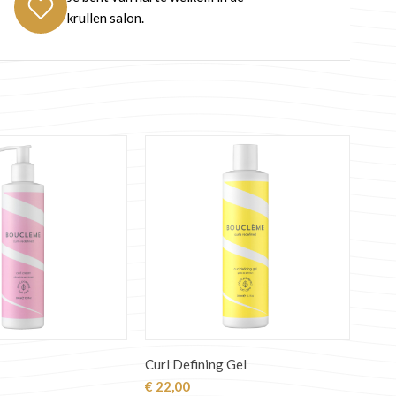
krullen salon.
Curl Defining Gel
€
22,00