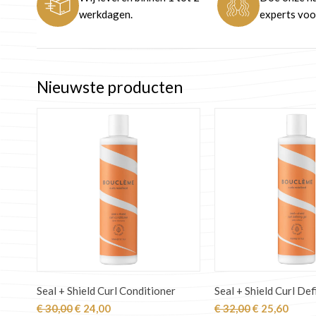
werkdagen.
experts voor
Nieuwste producten
Seal + Shield Curl Conditioner
Seal + Shield Curl Def
Oorspronkelijke
Huidige
Oorspronkeli
Huidi
€
30,00
€
24,00
€
32,00
€
25,60