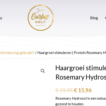
ak maken
CurliesOnly
Blog
Contact
ly
Blog
che kleuring gebruikt?
/ Haargroei stimuleren | Protein Rosemary H
Haargroei stimule
Rosemary Hydros
Oorspronkel
Huidi
€
19,95
€
15,96
prijs
prijs
was:
is:
Rosemary Hydrosol is een natuur
€ 19,95.
€ 15,9
gezond te houden.