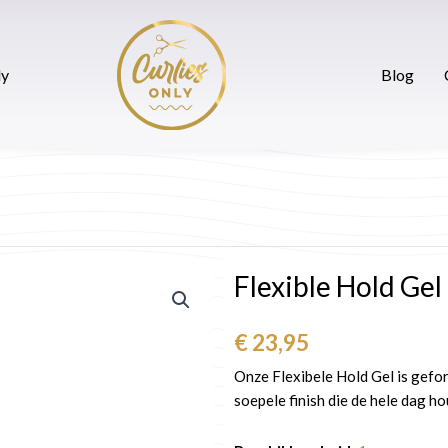
ak maken
CurliesOnly
Blog
Contact
ly
Blog
Flexible Hold Gel
€
23,95
Onze Flexibele Hold Gel is gefor
soepele finish die de hele dag ho
Flexible