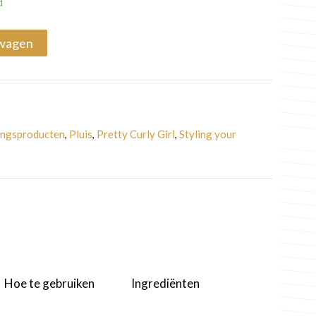
d
lwagen
ingsproducten
Pluis
Pretty Curly Girl
Styling your
,
,
,
Hoe te gebruiken
Ingrediënten