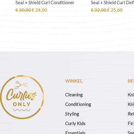
Seal + Shield Curl Conditioner
Seal + Shield Curl Def
Oorspronkelijke
Huidige
Oorspronkeli
Huidi
€
30,00
€
24,00
€
32,00
€
25,60
prijs
prijs
prijs
prijs
was:
is:
was:
is:
€ 30,00.
€ 24,00.
€ 32,00.
€ 25,
WINKEL
BE
Cleaning
Kn
Conditioning
Kni
Styling
Re
Curly Kids
Fir
Essentials
Spe