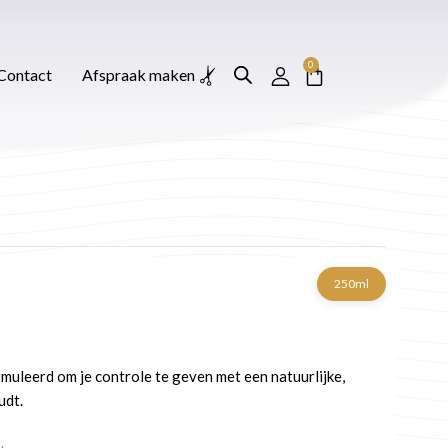
0
Winkelwagen
Afspraak maken
0
Winkelwagen
Contact
Afspraak maken
250ml
muleerd om je controle te geven met een natuurlijke,
udt.