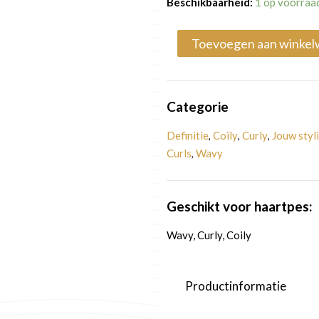
Beschikbaarheid:
1 op voorraa
Hold
Gel
Toevoegen aan winke
aantal
Categorie
Definitie
Coily
Curly
Jouw styl
,
,
,
Curls
Wavy
,
Geschikt voor haartpes:
Wavy, Curly, Coily
Productinformatie