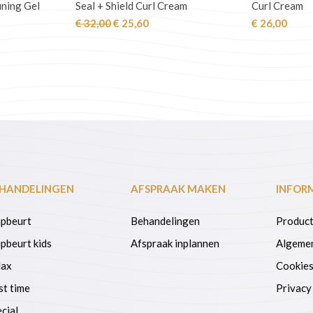
ining Gel
Seal + Shield Curl Cream
Curl Cream
jke
ge
Oorspronkelijke
Huidige
€
32,00
€
25,60
€
26,00
prijs
prijs
was:
is:
60.
€ 32,00.
€ 25,60.
HANDELINGEN
AFSPRAAK MAKEN
INFOR
ipbeurt
Behandelingen
Product
pbeurt kids
Afspraak inplannen
Algeme
lax
Cookie
st time
Privacy
cial