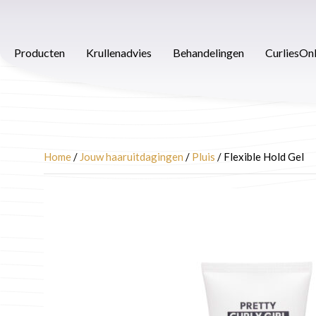
Ga
naar
Producten
Krullenadvies
Behandelingen
Afspra
de
Producten
Krullenadvies
Behandelingen
CurliesOn
inhoud
Home
/
Jouw haaruitdagingen
/
Pluis
/ Flexible Hold Gel