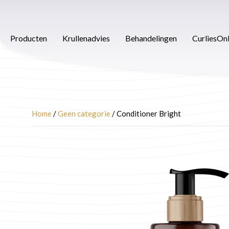
Ga
naar
Producten
Krullenadvies
Behandelingen
Afspra
de
Producten
Krullenadvies
Behandelingen
CurliesOn
inhoud
Home
/
Geen categorie
/ Conditioner Bright