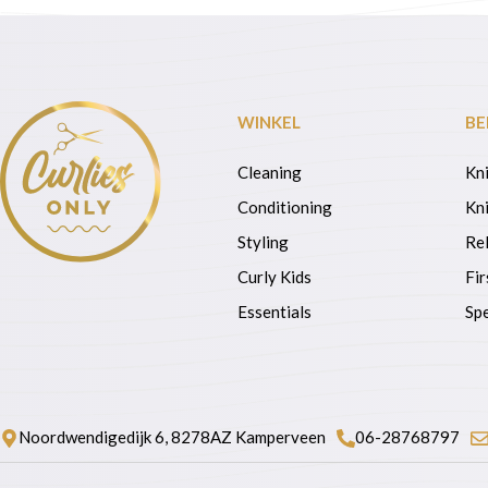
WINKEL
BE
Cleaning
Kn
Conditioning
Kni
Styling
Re
Curly Kids
Fir
Essentials
Spe
Noordwendigedijk 6, 8278AZ Kamperveen
06-28768797