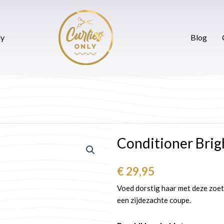
ak maken
CurliesOnly
Blog
Contact
ly
Blog
Conditioner Brig
€
29,95
Voed dorstig haar met deze zoete
een zijdezachte coupe.
Conditioner