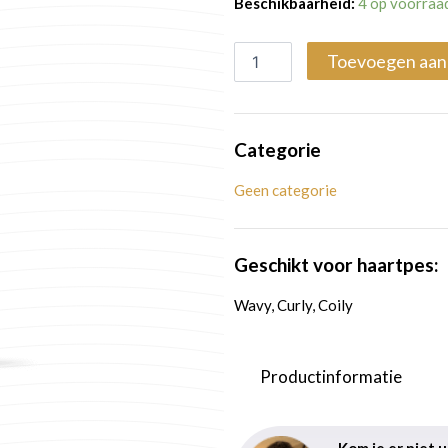
Beschikbaarheid:
4 op voorraa
Bright
aantal
Toevoegen aan
Categorie
Geen categorie
Geschikt voor haartpes:
Wavy, Curly, Coily
Productinformatie
Kom je er niet 