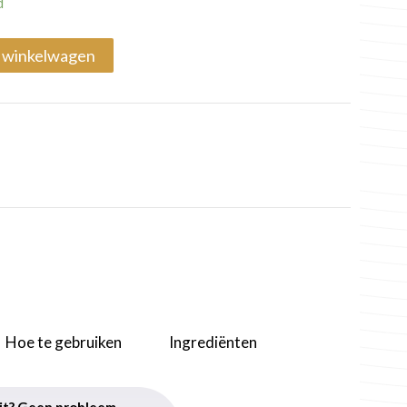
d
 winkelwagen
Hoe te gebruiken
Ingrediënten
uit? Geen probleem.