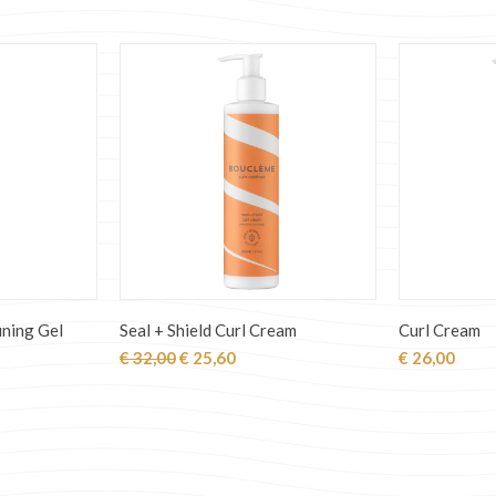
ining Gel
Seal + Shield Curl Cream
Curl Cream
jke
ge
Oorspronkelijke
Huidige
€
32,00
€
25,60
€
26,00
prijs
prijs
was:
is:
60.
€ 32,00.
€ 25,60.