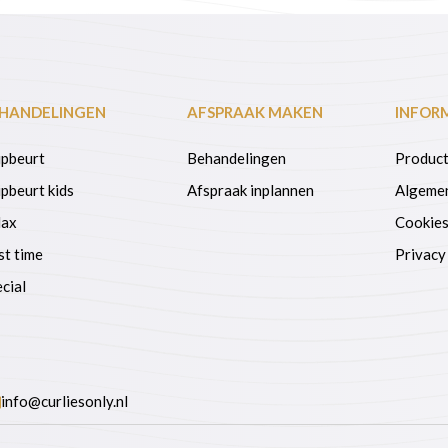
HANDELINGEN
AFSPRAAK MAKEN
INFOR
ipbeurt
Behandelingen
Product
pbeurt kids
Afspraak inplannen
Algeme
lax
Cookie
st time
Privacy
cial
info@curliesonly.nl