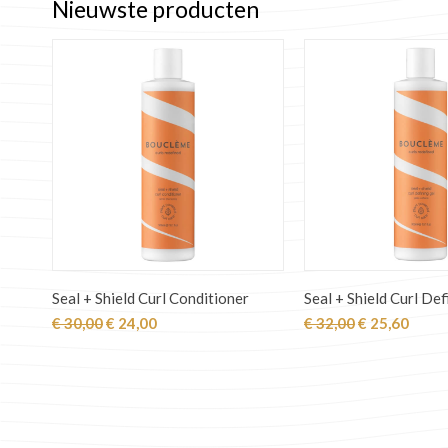
Nieuwste producten
Seal + Shield Curl Conditioner
Seal + Shield Curl Def
Oorspronkelijke
Huidige
Oorspronkeli
Huidi
€
30,00
€
24,00
€
32,00
€
25,60
prijs
prijs
prijs
prijs
was:
is:
was:
is:
€ 30,00.
€ 24,00.
€ 32,00.
€ 25,