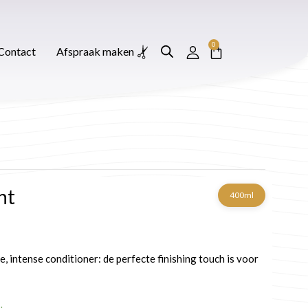
0
Winkelwagen
Afspraak maken
0
Winkelwagen
Contact
Afspraak maken
ht
400ml
, intense conditioner: de perfecte finishing touch is voor